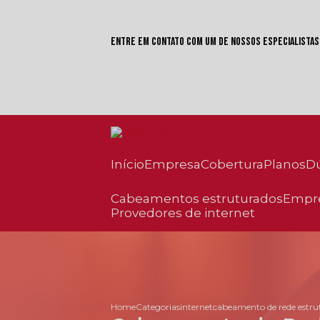
Entre em contato com um de nossos especialistas
Início
Empresa
Cobertura
Planos
cabeamentos estruturados
empr
provedores de internet
Home
Categorias
internet
cabeamento de rede estru