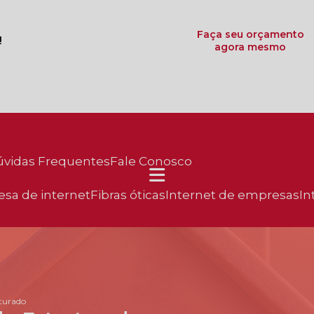
Faça seu orçamento
!
agora mesmo
Dúvidas Frequentes
Fale Conosco
esa de internet
fibras óticas
internet de empresas
in
turado