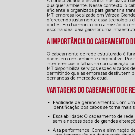
A conectividade é essencial nos dias atua
qualquer ambiente. Nesse contexto, o c
eficiente e organizada para garantir a t
MT, empresa localizada em Várzea Grande
oferecendo justamente essa tecnologia d
portes. Em harmonia com a missão da em
escolha ideal para garantir uma infraestr
A importância do Cabeamento d
O cabeamento de rede estruturado é funda
dados em um ambiente corporativo. Por me
interferências e falhas na comunicação, 
MT disponibiliza serviços especializados
permitindo que as empresas desfrutem de 
demandas do mercado atual.
Vantagens do Cabeamento de R
Facilidade de gerenciamento: Com um cabeamento estruturado bem organizado, a manutenção e
identificação dos cabos se torna mais s
Escalabilidade: O cabeamento de rede estruturado permite a adição de novos dispositivos de forma prática,
sem a necessidade de grandes alteraçõe
Alta performance: Com a eliminação de interferências e ruídos, o cabeamento estruturado proporciona