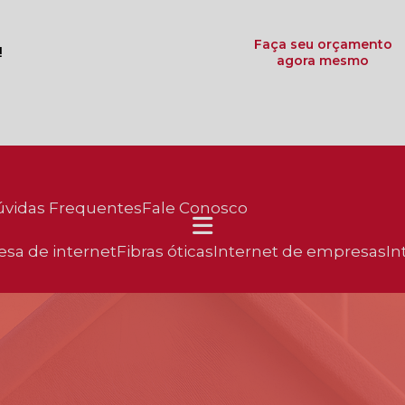
Faça seu orçamento
!
agora mesmo
Dúvidas Frequentes
Fale Conosco
esa de internet
fibras óticas
internet de empresas
in