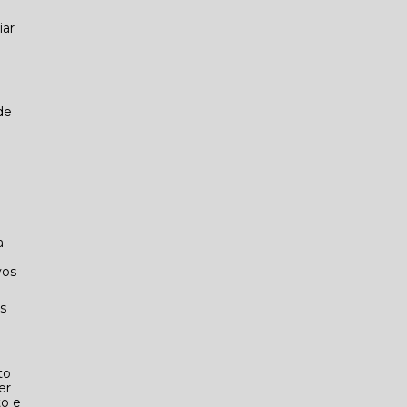
a
vos
s
to
er
to e