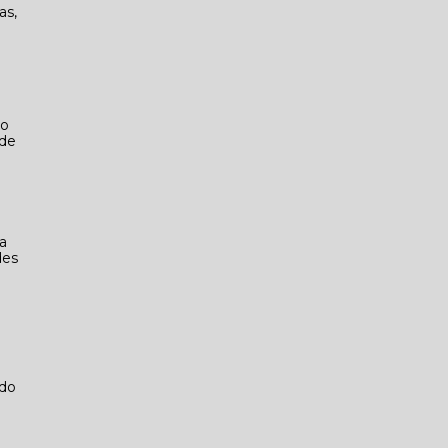
as,
ão
 de
a
des