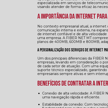
especializada em serviços de telecomunic
visando atender de forma eficaz às neces
A Importância da Internet par
No contexto empresarial atual, a interne
comunicação interna e externa, na expan
de internet confiável e de alta velocidade 
uma empresa. A FIBER NET MT compreende
planos de 400MB, 600MB e 800MB, adapta
A Personalização dos Serviços de Internet p
Um dos principais diferenciais da FIBER N
empresas, levando em consideração o por
de cada setor de atuação. Com uma equipe
suporte técnico especializado, garantind
empresariais sempre ativas e sem interru
Benefícios de Contratar a Inte
Conexão de alta velocidade: A FIBER NET MT oferece planos com velocidades de até 800MB, garantindo
uma navegação rápida e eficiente.
Estabilidade da conexão: Com tecnologia de ponta, a empresa assegura uma conexão estável,