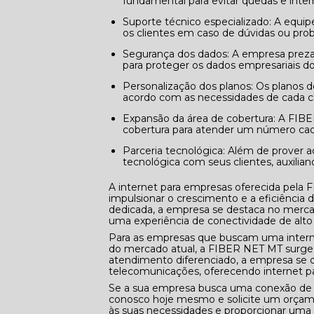
fundamental para evitar quedas e inter
Suporte técnico especializado: A equipe de suporte da FIBER NET MT está sempre disponível para auxiliar
os clientes em caso de dúvidas ou pro
Segurança dos dados: A empresa preza pela segurança da informação, adotando medidas e protocolos
para proteger os dados empresariais dos
Personalização dos planos: Os planos de internet para empresas da FIBER NET MT são personalizados de
acordo com as necessidades de cada cl
Expansão da área de cobertura: A FIBER NET MT está em constante expansão, ampliando sua área de
cobertura para atender um número cad
Parceria tecnológica: Além de prover acesso à internet, a empresa busca estabelecer uma parceria
tecnológica com seus clientes, auxilian
A internet para empresas oferecida pela
impulsionar o crescimento e a eficiência
dedicada, a empresa se destaca no merca
uma experiência de conectividade de alto
Para as empresas que buscam uma interne
do mercado atual, a FIBER NET MT surge 
atendimento diferenciado, a empresa se
telecomunicações, oferecendo internet pa
Se a sua empresa busca uma conexão de i
conosco hoje mesmo e solicite um orçam
às suas necessidades e proporcionar uma 