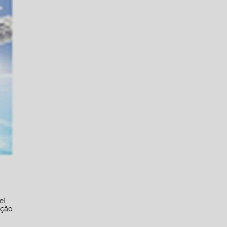
el
ação