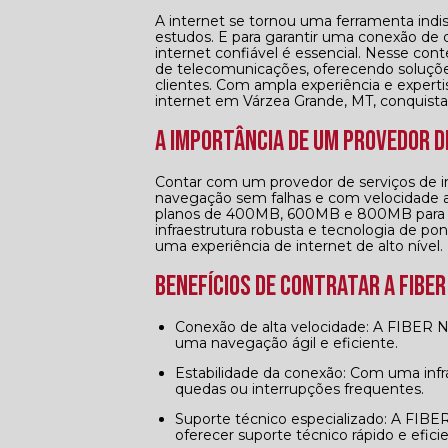
A internet se tornou uma ferramenta indis
estudos. E para garantir uma conexão de q
internet confiável é essencial. Nesse co
de telecomunicações, oferecendo soluções
clientes. Com ampla experiência e expert
internet em Várzea Grande, MT, conquista
A Importância de um Provedor d
Contar com um provedor de serviços de i
navegação sem falhas e com velocidade 
planos de 400MB, 600MB e 800MB para at
infraestrutura robusta e tecnologia de po
uma experiência de internet de alto nível.
Benefícios de Contratar a FIBE
Conexão de alta velocidade: A FIBER NET MT oferece planos com velocidades de até 800MB, permitindo
uma navegação ágil e eficiente.
Estabilidade da conexão: Com uma infraestrutura sólida, a empresa garante uma conexão estável, sem
quedas ou interrupções frequentes.
Suporte técnico especializado: A FIBER NET MT conta com uma equipe de profissionais capacitados para
oferecer suporte técnico rápido e efici