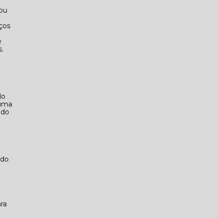
 ou
ços
e
.
do
 uma
ndo