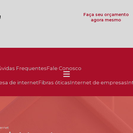
Faça seu orçamento
!
agora mesmo
Dúvidas Frequentes
Fale Conosco
esa de internet
fibras óticas
internet de empresas
in
ternet