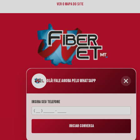
Ver o mapa do site
(65) 4042-2255
@FIBERNET
Olá! Fale agora pelo WhatsApp
MENU
Insira seu telefone
INÍCIO
EMPRESA
COBERTURA
INICIAR CONVERSA
PLANOS
DÚVIDAS FREQUENTES