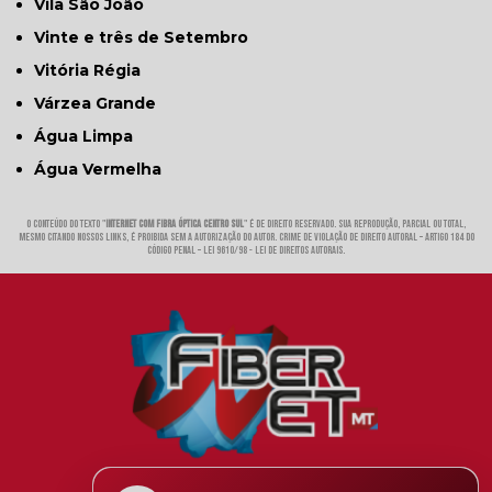
Vila São João
Vinte e três de Setembro
Vitória Régia
Várzea Grande
Água Limpa
Água Vermelha
O conteúdo do texto "
Internet com Fibra óptica Centro Sul
" é de direito reservado. Sua reprodução, parcial ou total,
mesmo citando nossos links, é proibida sem a autorização do autor. Crime de violação de direito autoral – artigo 184 do
Código Penal –
Lei 9610/98 - Lei de direitos autorais
.