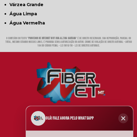
Várzea Grande
Água Limpa
Água Vermelha
O conteúdo do texto "
Provedor de Internet Wifi Rua Alzira Santana
" é de direito reservado. Sua reprodução, parcial ou
total, mesmo citando nossos links, é proibida sem a autorização do autor. Crime de violação de direito autoral – artigo
184 do Código Penal –
Lei 9610/98 - Lei de direitos autorais
.
(65) 4042-2255
@FIBERNET
Olá! Fale agora pelo WhatsApp